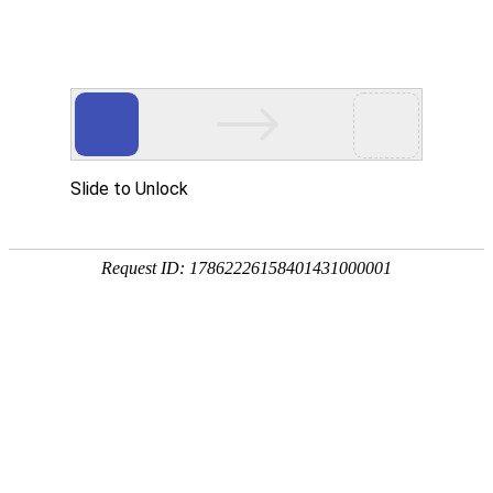

直流鼓风机

点击查看大图
←
→
12032直流鼓风机
12032直流鼓风机采用PBT材质，双滚珠轴承，表面光滑硬度高耐磨损重量轻长