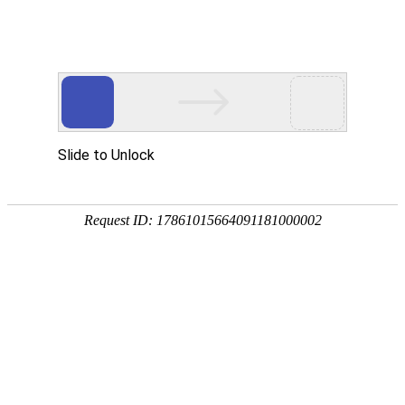

直流鼓风机

点击查看大图
←
→
5020直流鼓风机
5020直流鼓风机双面吸风小口设计、风压大、特别适用于此设计的设备，表面