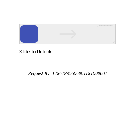

直流必威网页版

点击查看大图
←
→
25489直流风扇 散热风机
25489必威网页版采用纯铜线圈，金属机架，长时间运行稳定，大风量，适用