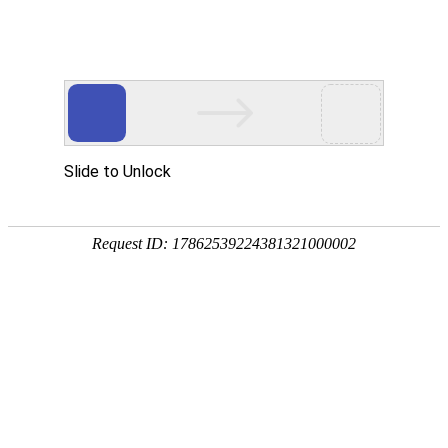

直流必威网页版

点击查看大图
←
→
12025静音直流风扇M款
12025直流风扇特别采用静音设计，低抖动。且纯铜线圈有效抗电涌，支持定