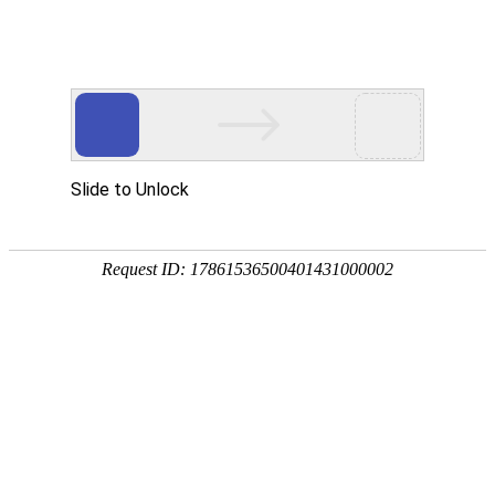

产品中心

点击查看大图
←
→
防水必威网页版介绍｜防护等
级、防水工艺、内部结构、应用