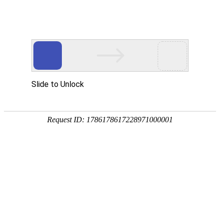

新闻中心
服务器类型如何选择必威网页版与散热方
式？
2025-04-01
(1242)次浏览