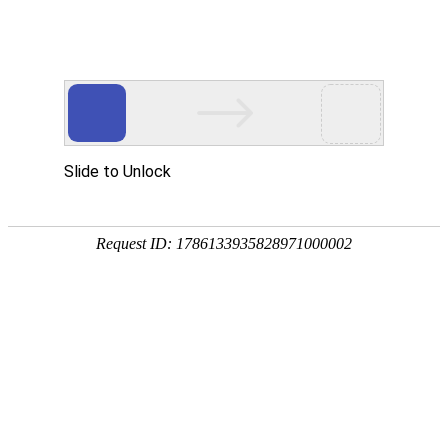

新闻中心
必威网页版助力AI高算力服务器高效稳定运
行
2025-03-24
(1591)次浏览