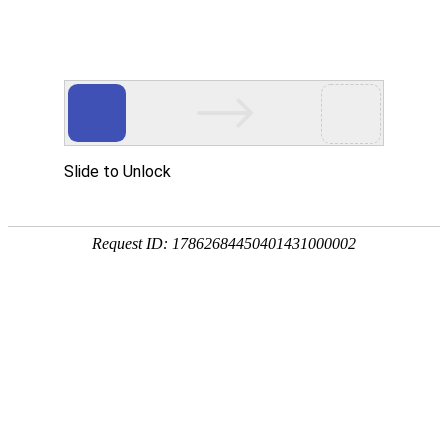

产品中心

点击查看大图
←
→
7020服务器直流风扇
7020服务器直流必威网页版采用纯铜线圈，PBT外框及扇叶，具有硬度高，寿