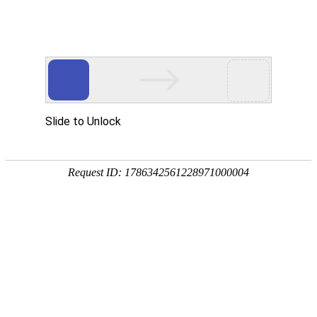

产品中心

点击查看大图
←
→
25099直流离心风机
25099直流离心风机采用直流速刷电机双滚珠轴承一体化复合塑料、寿命长功