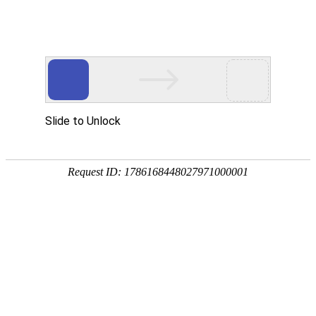

产品中心

点击查看大图
←
→
6020汽车电源直流风扇
6020汽车电源直流必威网页版又称6020轴流风机，采用双滚珠轴承，防尘，抗