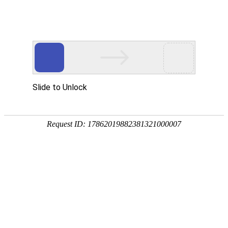

产品中心

点击查看大图
←
→
280EC交流离心风机
280105EC离心风机采用全金属设计，风量大耐高温长寿命。交流转直流高效