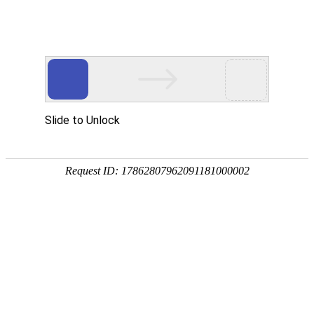

产品中心

点击查看大图
←
→
9232储能电源直流风扇
9232储能电源直流必威网页版一体成型PBT成型电机框架，纯铜线圈，长寿命