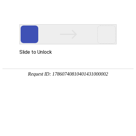

新闻中心
储能PCS（变流器）需要用到东兴岳哪些风
扇型号？
2025-06-16
(643)次浏览