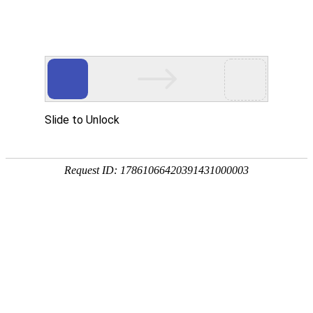

新闻中心
?新手如何根据设备kw功率选择必威网页版？
6步精准选型攻略（含热仿真教学）
2025-04-29
(3344)次浏览