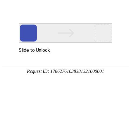

产品中心

点击查看大图
←
→
20053充电桩直流风机
20050充电桩直流风扇采用纯铜直流无刷电机、框架采用加厚铝合金材质，双